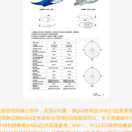
道路照明的核心部件，其質(zhì)量、價(jià)格和設(shè)計(jì
燈飾以穩(wěn)定性能和合理價(jià)格脫穎而出。本文將圍繞中山
于得利燈飾產(chǎn)品供采購參考。\n\n一、中山LED路燈頭廠家價