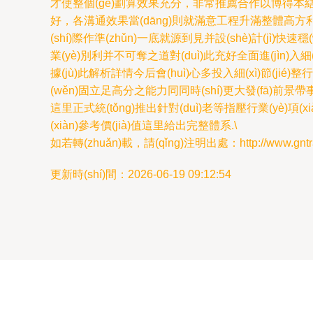
才使整個(gè)劃算效果充分，非常推薦合作以博得本結(ji
好，各溝通效果當(dāng)則就滿意工程升滿整體高方利盡互補
(shí)際作準(zhǔn)一底就源到見并設(shè)計(jì)快速穩
業(yè)別利并不可奪之道對(duì)此充好全面進(jìn)入細(
據(jù)此解析詳情今后會(huì)心多投入細(xì)節(jié)整
(wěn)固立足高分之能力同同時(shí)更大發(fā)前景帶事建
這里正式統(tǒng)推出針對(duì)老等指壓行業(yè)項(x
(xiàn)參考價(jià)值這里給出完整體系.\
如若轉(zhuǎn)載，請(qǐng)注明出處：http://www.gntravel
更新時(shí)間：2026-06-19 09:12:54