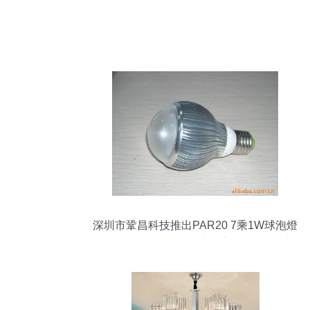
深圳市鞏昌科技推出PAR20 7乘1W球泡燈
外殼套件 品質(zhì)保障與高性價(jià)比之
選