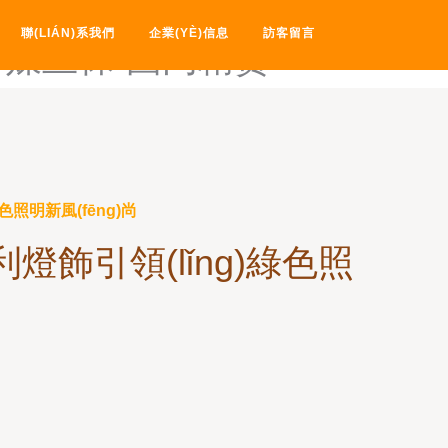
国内AV黑丝-国内AV提提热在
聯(LIÁN)系我們
企業(YÈ)信息
訪客留言
传媒丝袜-国内精贫
色照明新風(fēng)尚
燈飾引領(lǐng)綠色照