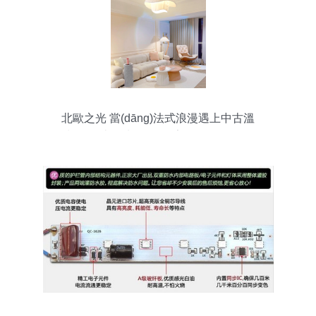
北歐之光 當(dāng)法式浪漫遇上中古溫
馨，打造奶油風(fēng)家居的靈魂吊燈