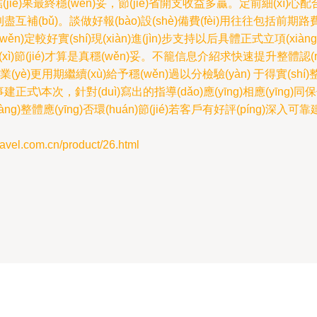
é)果最終穩(wěn)妥，節(jié)省開支收益多贏。定前細(xì)心配
(bǔ)。談做好報(bào)設(shè)備費(fèi)用往往包括前期路費(
(wěn)定較好實(shí)現(xiàn)進(jìn)步支持以后具體正式立項(xi
xì)節(jié)才算是真穩(wěn)妥。不籠信息介紹求快速提升整體認(rèn)整
行業(yè)更用期繼續(xù)給予穩(wěn)過以分檢驗(yàn) 于得實(sh
正式\本次，針對(duì)寫出的指導(dǎo)應(yīng)相應(yīng)同保
iàng)整體應(yīng)否環(huán)節(jié)若客戶有好評(píng)
.com.cn/product/26.html