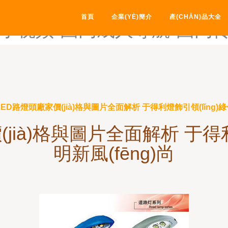
7涩色-国内av福利在线观看-
首頁
企業(YÈ)簡介
產(CHǍN)品大全
片小视频-国内成人导航-国内
ED路燈頭廠家價(jià)格與圖片全面解析 于得利燈飾引領(lǐng)綠
jià)格與圖片全面解析 于得利
明新風(fēng)尚