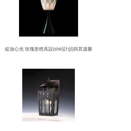
綻放心光 玫瑰形燈具設(shè)計(jì)與其溫馨
文案