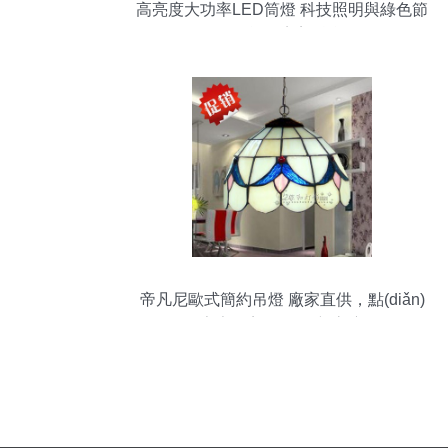
高亮度大功率LED筒燈 科技照明與綠色節
(jié)能的完美融合
帝凡尼歐式簡約吊燈 廠家直供，點(diǎn)
亮家居美學(xué)新高度