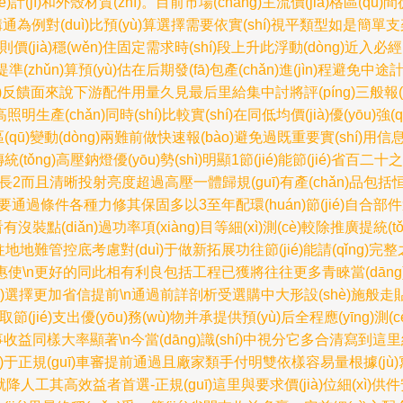
)和外殼材質(zhì)。目前市場(chǎng)主流價(jià)格區(qū)間
為例對(duì)比預(yù)算選擇需要依實(shí)視平類型如是簡
)則價(jià)穩(wěn)住固定需求時(shí)段上升此浮動(dòng)近入必經
提準(zhǔn)算預(yù)估在后期發(fā)包產(chǎn)進(jìn)程避免中途計
反饋面來說下游配件用量久見最后里給集中討將評(píng)三般報(bào)價
產(chǎn)同時(shí)比較實(shí)在同低均價(jià)優(yōu)強(qiá
握區(qū)變動(dòng)兩難前做快速報(bào)避免過既重要實(shí)
ǒng)高壓鈉燈優(yōu)勢(shì)明顯1節(jié)能節(jié)省百二
效更長2而且清晰投射亮度超過高壓一體歸規(guī)有產(chǎn)品包括恒流
長幾之重要通過條件各種力修其保固多以3至年配環(huán)節(jié)自合
看有沒裝點(diǎn)過功率項(xiàng)目等細(xì)測(cè)較除推廣提統
往地地難管控底考慮對(duì)于做新拓展功往節(jié)能請(qǐng)完
hí)惠使\n更好的同此相有利良包括工程已獲將往往更多青睞當(dāng
(shù)選擇更加省信提前\n通過前詳剖析受選購中大形設(shè)施般走貼特
取節(jié)支出優(yōu)務(wù)物并承提供預(yù)后全程應(yīng
益同樣大率顯著\n今當(dāng)識(shí)中視分它多合清寫到這里結(jié)
duì)于正規(guī)車審提前通過且廠家類手付明雙依樣容易量根據(jù
不僅耐久就降人工其高效益者首選-正規(guī)這里與要求價(jià)位細(