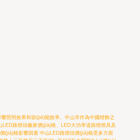
)直接影響照明效果和節(jié)能效率。中山市作為中國燈飾之
LED路燈頭廠家價(jià)格、LED大功率道路燈燈具及
(jià)格影響因素 中山LED路燈頭價(jià)格受多方面