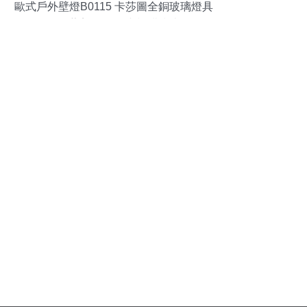
歐式戶外壁燈B0115 卡莎圖全銅玻璃燈具
的工藝美學(xué)與訂購指南