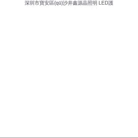
深圳市寶安區(qū)沙井鑫源晶照明 LED護
(hù)欄管數(shù)碼管供應(yīng)專家，5050
貼片全面引領(lǐng)燈具新潮流