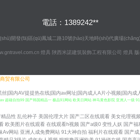
電話：1389242**
(shù)開發(fā)區(qū)鳳城二路10號(hào)天地時(shí)代廣場(chǎng
.gntravel.com.cn
燈具
陜西米諾建筑裝飾工程有限公司
燈具
版
商贸有限公司
V黑丝|国内AV提提热在线|国内av网址|国内成人A片小视频|国内
v 超碰自拍99 国产韩国精品一 极品91网站 欧美日网站 神马黄色影院 亚洲人一级 91
视频视频 男人影音黄总在线 伊人婷婷麻豆 国产网站在线 亚洲第一红杏视频 成人午夜性
产精品性
乱伦种子
美国伦理大片
国产二区在线观看
美女伦理视
看
欧美图片在线观看
在线观看h视频
国产a级0
变性人妖
国产福
三级文学 女同自慰福利 人人超色 日韩淫淫色色网 亚洲涩涩免费 91抠逼 AⅤ在线导航
妹Av网站
亚洲人成免费网站
91大神自拍
福利片在线观看
国产成
产精品3级片
成年女人视频
狠狠撸亚洲欧美
91操碰在线
国产高