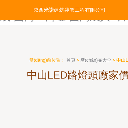
国内91大神偷拍视频-国内9
陜西米諾建筑裝飾工程有限公司
线-国内av网址-国内成人A
當(dāng)前位置：
首頁
>
產(chǎn)品大全
>
中山L
中山LED路燈頭廠家價(