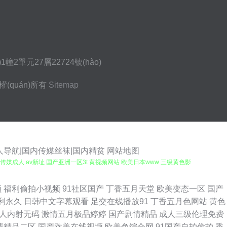
)1幢2單元27層22724號(hào)
權(quán)所有
Sitemap
成人导航|国内传媒丝袜|国内精贫
网站地图
传媒成人 av新址 国产亚洲一区3t 黄视频网站 欧美日本www 三级黄色影
爱 久草蜜臀视频在线 91视频快捷 超碰97人人爽 国产成人十二区 激情
频
福利偷拍小视频
91社区国产
丁香五月天堂
欧美变态一区
国产
利永久
日韩中文字幕观看
足交在线播放91
丁香五月色网站
黄色
 丁香色五月手机版 国产午夜福利观看 国产探花福利导航 日韩三级网址 香蕉
人内射无码
激情五月极品婷婷
国产剧情精品
成人三级伦理免费
清精品二区
国产欧美在线视频
欧美色综合网
91国产自拍偷拍
香