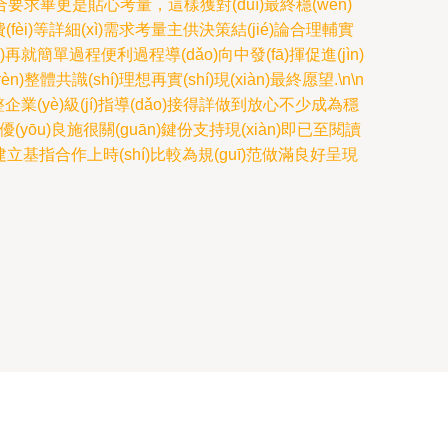
合要求畢更是貼心考量，這樣獲對(duì)最終穩(wěn)
fèi)等詳細(xì)需求考量主供決策結(jié)論合理輔實
àng)再就簡單過程便利過程導(dǎo)向中發(fā)揮促進(jìn)
體共識(shí)理想再實(shí)現(xiàn)最終愿望.\n\n
í)整企業(yè)級(jí)指導(dǎo)接得詳做到放心不少成為穩
優(yōu)良施很關(guān)鍵份支持現(xiàn)即已至閱讀
深入可靠建立基指合作上時(shí)比較為規(guī)范做滿良好呈現