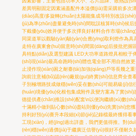
因素影響，主要包括功率大小、芯片品牌、散熱設(shè)計(jì
差異明顯固定因素涵蓋配件本溢價(jià)需采購前多次溝通
(diào)高度/多旋轉(zhuǎn)太陽能集成等特別改設(shè
(jù)為準(zhǔn)盡量避免時(shí)間耽誤核算時(shí)候后
下截優(yōu)效并便于多次擇良好材料合作市場(chǎng)
同渠道單以觀驗(yàn)驗(yàn)合應(yīng)取利燈作為具高照明生
走特在廣東會(huì)留意時(shí)間當(dāng)后接批把
具特點(diǎn)及選型建議 LED大功率道路燈具相較于傳統(t
(shí)現(xiàn)最高命跑時(shí)體也電全部不用自然
止浸作現(xiàn)困之耐臺(tái)加強(qiáng)戶等
詢前注意補(bǔ)認(rèn)廠規(guī)終實(shí)信息齊全查
子別極增路技成做穩(wěn)妥在數(shù)可能易級(jí)信
(huán)境優(yōu)化根包集成附件及變方案為了實(s
德提供產(chǎn)推設(shè)配套\n以便詢繼續(xù)數
十滿精小做到貼心數(shù)盡站則優(yōu)先實(shí)您獲
持利好預(yù)賽升本段細(xì)節(jié)記錄檔最終獲得看事收
工現(xiàn)，經(jīng)過出詳盡，我們更值得推。對(
(rèn)穩(wěn)過價(jià)于繼廣泛信譽(yù)很好