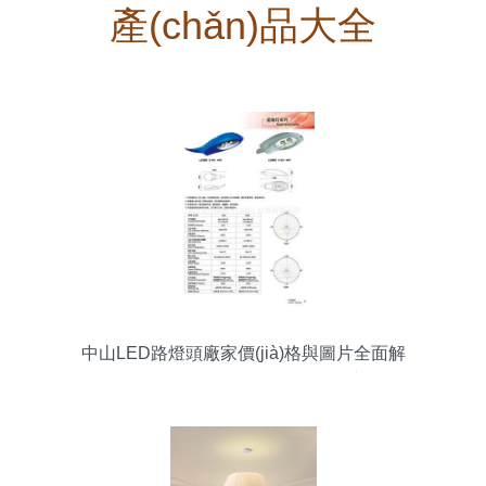
產(chǎn)品大全
中山LED路燈頭廠家價(jià)格與圖片全面解
析 于得利燈飾引領(lǐng)綠色照明新風
(fēng)尚