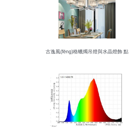
古逸風(fēng)格蠟燭吊燈與水晶燈飾 點
(diǎn)亮餐廳的奢華雅韻