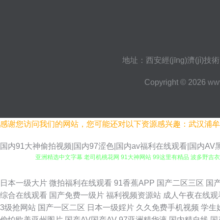
地址：西安經(jīng)濟(jì)技術
Copyright © 2026
www
感谢您访问我们的网站，您可能还对以下资源感兴趣：武汉浦牟
国内91大神偷拍视频|国内97涩色|国内av福利在线观看|国内A
亚洲精选中文字幕 老司机桃花网 91大神网站 99这里有精品 波多野吉衣a
片网址 亚洲另类偷拍精品 91网址在线免费 岛国毛片在线观看 久草久草
日本一级大片
微拍福利在线观看
91香蕉APP
国产二区三区
国
综合在线观看
国产免费一级片
福利视频资源站
成人午夜在线观
AV 久草超碰在线 日本成人在线播看 香蕉视频网址 ts伪娘性爱网 激情
3级抢网站
国产一区二区
日本一级婬片
久久免费手机视频
学生
偷怕欧美亚州图片
国产AV国产AV
97亚洲精华液
国内精自线
国