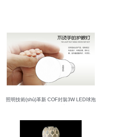
照明技術(shù)革新 COF封裝3W LED球泡
燈的效能與設(shè)計(jì)解讀