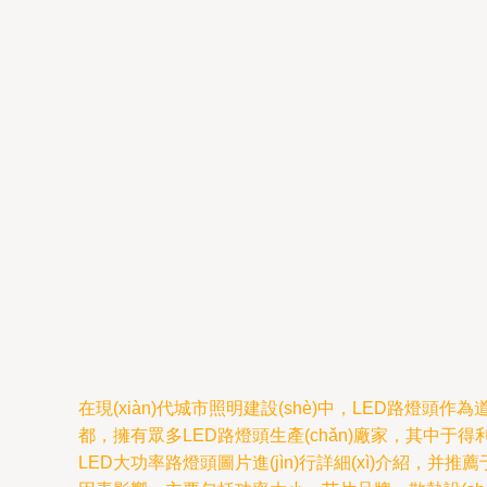
在現(xiàn)代城市照明建設(shè)中，LED路燈頭作為
都，擁有眾多LED路燈頭生產(chǎn)廠家，其中于得利
LED大功率路燈頭圖片進(jìn)行詳細(xì)介紹，并推薦